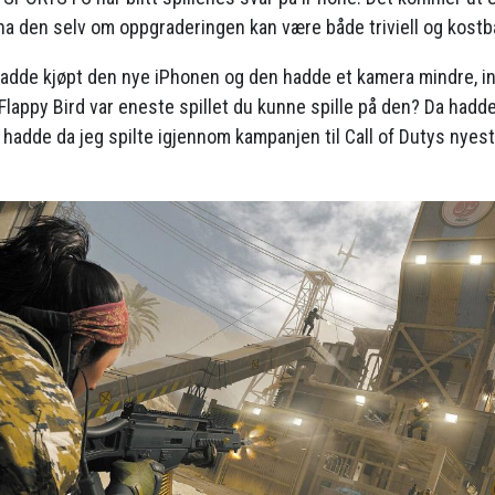
å ha den selv om oppgraderingen kan være både triviell og kostb
adde kjøpt den nye iPhonen og den hadde et kamera mindre, i
lappy Bird var eneste spillet du kunne spille på den? Da had
hadde da jeg spilte igjennom kampanjen til Call of Dutys nyeste