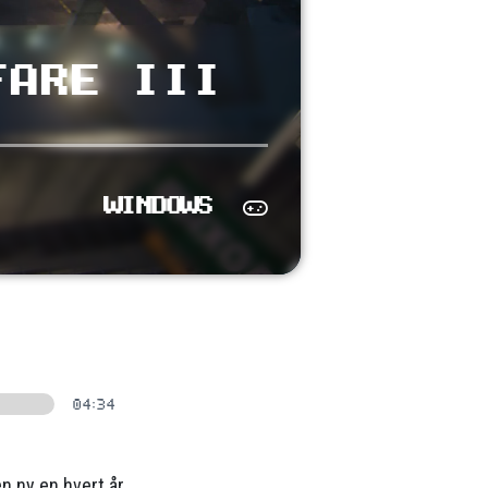
FARE III
WINDOWS
04:34
n ny en hvert år