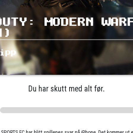
DUTY: MODERN WAR
N)
ipp
Du har skutt med alt før.
 SPORTS FC har blitt spillenes svar på iPhone. Det kommer ut e