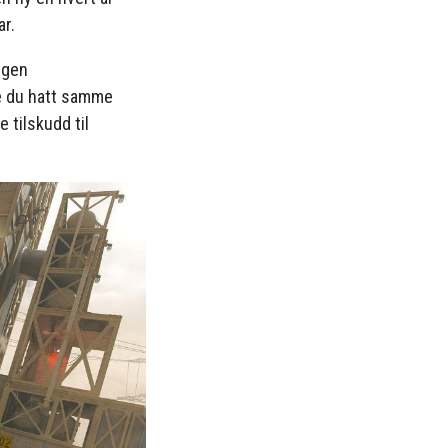
ar.
ngen
de du hatt samme
 tilskudd til