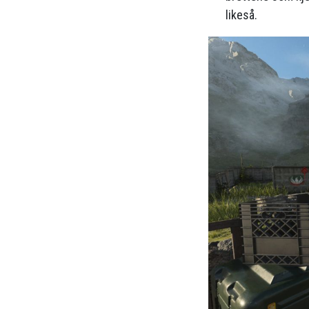
likeså.