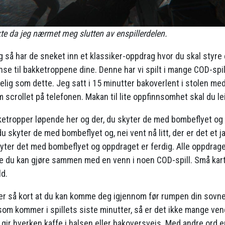
nkte da jeg nærmet meg slutten av enspillerdelen.
så har de sneket inn et klassiker-oppdrag hvor du skal styre
nse til bakketroppene dine. Denne har vi spilt i mange COD-spi
delig som dette. Jeg satt i 15 minutter bakoverlent i stolen me
scrollet på telefonen. Makan til lite oppfinnsomhet skal du lei
tropper løpende her og der, du skyter de med bombeflyet og 
u skyter de med bombeflyet og, nei vent nå litt, der er det et j
skyter det med bombeflyet og oppdraget er ferdig. Alle oppdra
 du kan gjøre sammen med en venn i noen COD-spill. Små kart
ld.
r så kort at du kan komme deg igjennom før rumpen din sovne
som kommer i spillets siste minutter, så er det ikke mange ven
ir hverken kaffe i halsen eller bakoversveis. Med andre ord er