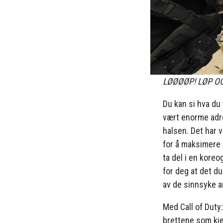
LØØØØP! LØP OG
Du kan si hva du
vært enorme adr
halsen. Det har 
for å maksimere s
ta del i en koreog
for deg at det du 
av de sinnsyke a
Med Call of Duty:
brettene som kj