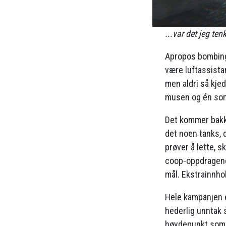
...var det jeg te
Apropos bombing 
være luftassista
men aldri så kje
musen og én som 
Det kommer bakke
det noen tanks, d
prøver å lette, 
coop-oppdragene
mål. Ekstrainnho
Hele kampanjen e
hederlig unntak 
høydepunkt som g