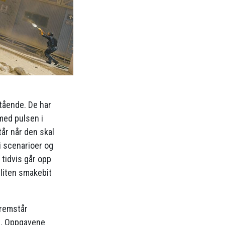
tående. De har
med pulsen i
år når den skal
 i scenarioer og
t tidvis går opp
n liten smakebit
fremstår
s. Oppgavene