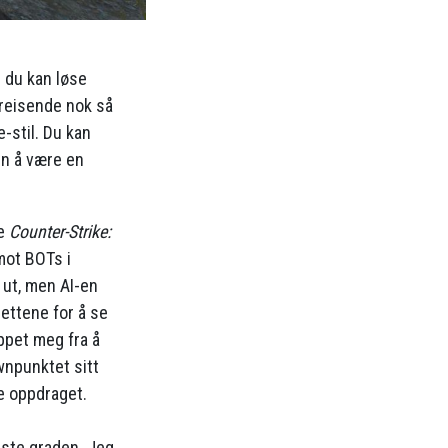
 du kan løse
rreisende nok så
-stil. Du kan
en å være en
le
Counter-Strike:
mot BOTs i
ut, men AI-en
ettene for å se
ppet meg fra å
npunktet sitt
re oppdraget.
ste graden. Jeg