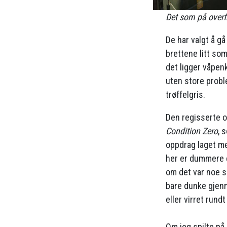
Det som på overfl
De har valgt å gå
brettene litt so
det ligger våpen
uten store prob
trøffelgris.
Den regisserte op
Condition Zero
, 
oppdrag laget m
her er dummere e
om det var noe s
bare dunke gjen
eller virret run
Om jeg spilte på 