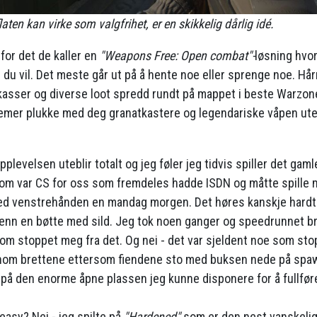
aten kan virke som valgfrihet, er en skikkelig dårlig idé.
 for det de kaller en
"Weapons Free: Open combat"-
løsning hvor
m du vil. Det meste går ut på å hente noe eller sprenge noe. Hå
kasser og diverse loot spredd rundt på mappet i beste Warzone
lemer plukke med deg granatkastere og legendariske våpen ut
plevelsen uteblir totalt og jeg føler jeg tidvis spiller det gam
som var CS for oss som fremdeles hadde ISDN og måtte spille 
ed venstrehånden en mandag morgen. Det høres kanskje hardt 
nn en bøtte med sild. Jeg tok noen ganger og speedrunnet br
om stoppet meg fra det. Og nei - det var sjeldent noe som sto
nom brettene ettersom fiendene sto med buksen nede på spaw
dt på den enorme åpne plassen jeg kunne disponere for å fullfø
easy? Nei - jeg spilte på
"Hardened"
som er den nest vanskelig