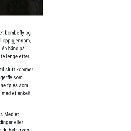
 et bombefly og
ll oppigjennom,
d én hånd på
te lenge etter.
til slutt kommer
agerfly som
gene føles som
 med et enkelt
r. Med et
dinger eller
 du helt trygg