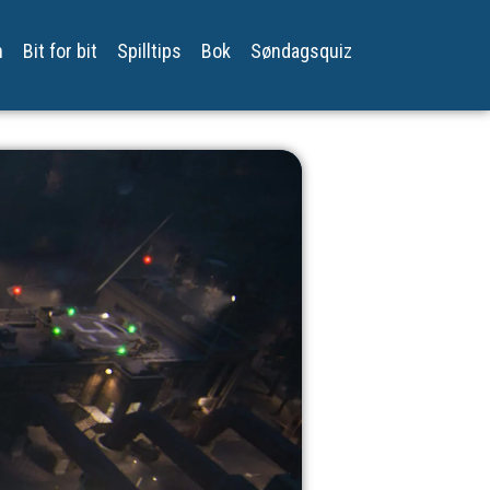
n
Bit for bit
Spilltips
Bok
Søndagsquiz