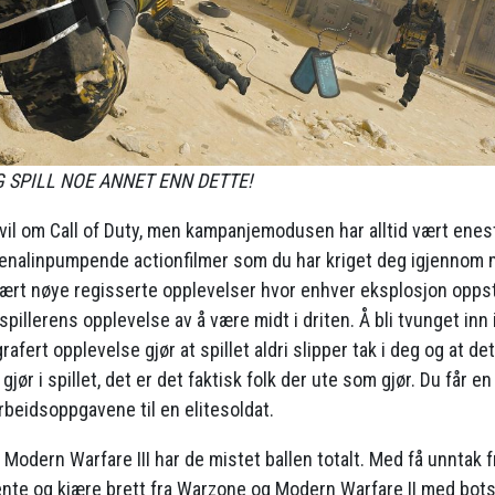
 SPILL NOE ANNET ENN DETTE!
 vil om Call of Duty, men kampanjemodusen har alltid vært enes
enalinpumpende actionfilmer som du har kriget deg igjennom 
vært nøye regisserte opplevelser hvor enhver eksplosjon oppst
pillerens opplevelse av å være midt i driten. Å bli tvunget inn
rafert opplevelse gjør at spillet aldri slipper tak i deg og at de
gjør i spillet, det er det faktisk folk der ute som gjør. Du får e
rbeidsoppgavene til en elitesoldat.
 Modern Warfare III har de mistet ballen totalt. Med få unntak 
ente og kjære brett fra Warzone og Modern Warfare II med bot