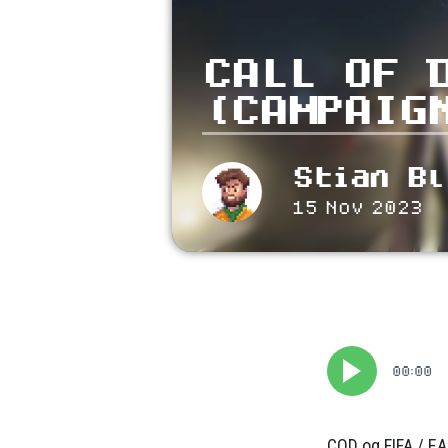
CALL OF 
(CAMPAIG
Stian Bl
15 Nov 2023
00:00
COD og FIFA / EA