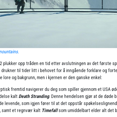
mountains.
 plukker opp tråden en tid etter avslutningen av det første spil
t drukner til tider litt i behovet for å inngående forklare og fort
lore og bakgrunn, men i kjernen er den ganske enkel:
yptisk fremtid navigerer du deg som spiller gjennom et USA ød
delse kalt
Death Stranding
. Denne hendelsen gjør at de døde 
 levende, som igjen fører til at det oppstår spøkelseslignend
, samt et regnvær kalt
Timefall
som umiddelbart elder alt det b