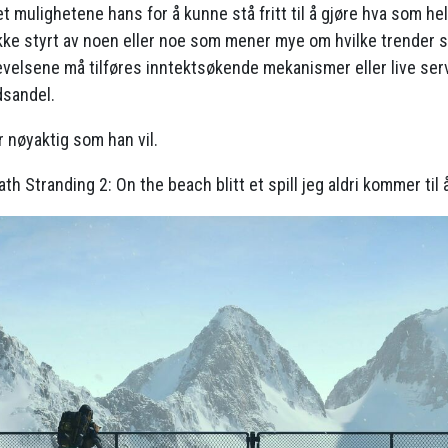
 mulighetene hans for å kunne stå fritt til å gjøre hva som hel
kke styrt av noen eller noe som mener mye om hvilke trender s
plevelsene må tilføres inntektsøkende mekanismer eller live se
dsandel.
r nøyaktig som han vil.
th Stranding 2: On the beach blitt et spill jeg aldri kommer til