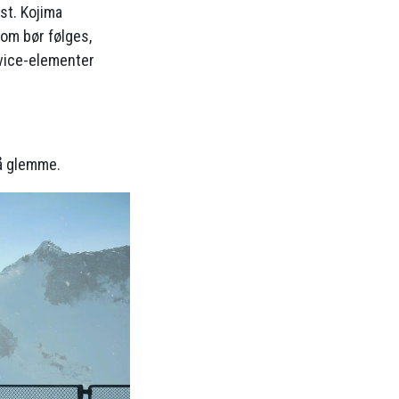
st. Kojima
om bør følges,
rvice-elementer
 å glemme.