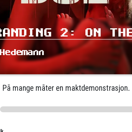
RANDING 2: ON TH
Hedemann
På mange måter en maktdemonstrasjon.
lk.