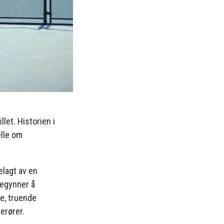
let. Historien i
elle om
elagt av en
begynner å
e, truende
erører.