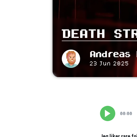
DEATH ST
Andreas 
23 Jun 2025
00:00
Jeg liker rare fo