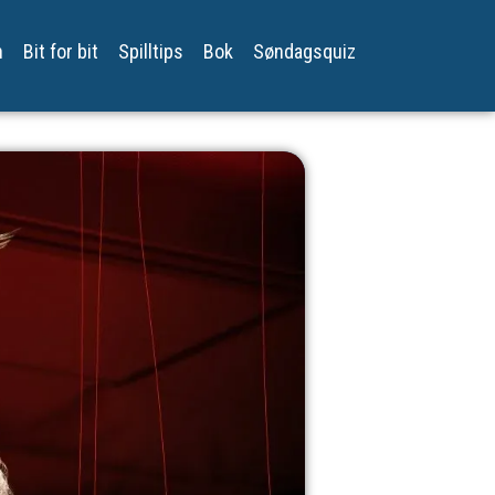
n
Bit for bit
Spilltips
Bok
Søndagsquiz