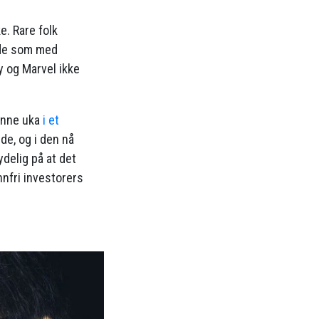
e. Rare folk
 de som med
y og Marvel ikke
denne uka
i et
de, og i den nå
ydelig på at det
innfri investorers