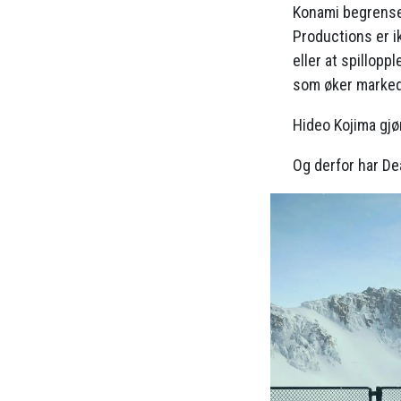
Konami begrenset
Productions er i
eller at spillop
som øker marke
Hideo Kojima gjø
Og derfor har Dea