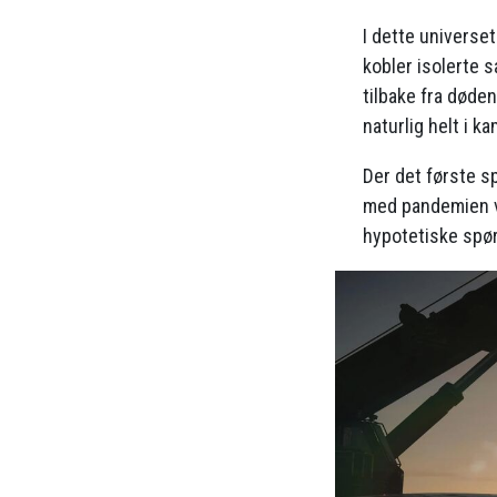
I dette universe
kobler isolerte 
tilbake fra døden
naturlig helt i 
Der det første s
med pandemien ve
hypotetiske spø