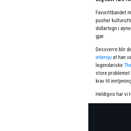
Favorittbandet mi
pusher kulturutt
dollartegn i øyn
gjør.
Dessverre blir d
intervju
at han va
legendariske
The
store problemet i
krav til inntjenin
Heldigvis har vi 