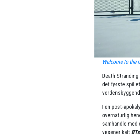
Welcome to the 
Death Stranding 2
det første spille
verdensbyggende 
I en post-apokal
overnaturlig hen
samhandle med de
vesener kalt
BTs