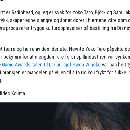
tt er Radiohead, og jeg er svak for Yoko Taro, Björk og Sam Lak
rykk, skaper egne sjangre og åpner dører i hjernene våre som
ene produserer trygge kulturopplevelser på bestilling fra Disne
et færre og færre av dem der ute. Nevnte Yoko Taro påpekte 
r bekymra for at mengden rare folk i spillindustrien var synken
 Game Awards-talen til Larian-sjef Swen Wincke
var han helt t
 bransjen er mangelen på viljen til å ta risiko i frykt for å ikke 
g.
Hideo Kojima.