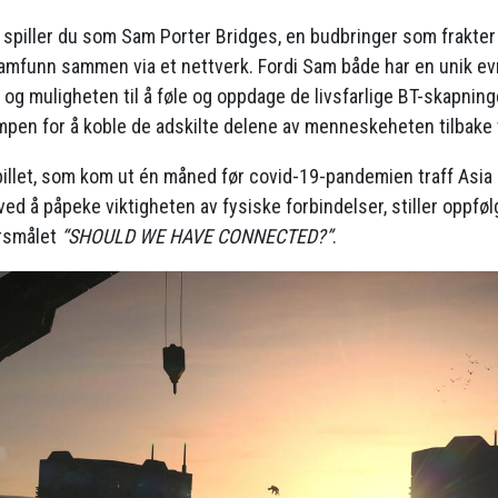
t spiller du som Sam Porter Bridges, en budbringer som frakter
samfunn sammen via et nettverk. Fordi Sam både har en unik ev
 og muligheten til å føle og oppdage de livsfarlige BT-skapning
kampen for å koble de adskilte delene av menneskeheten tilbake 
pillet, som kom ut én måned før covid-19-pandemien traff Asia
d å påpeke viktigheten av fysiske forbindelser, stiller oppfølg
rsmålet
“SHOULD WE HAVE CONNECTED?”
.