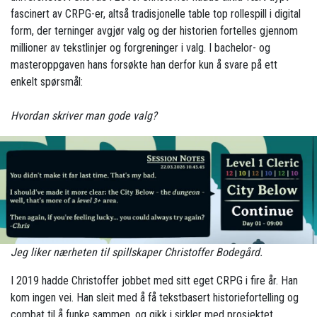
fascinert av CRPG-er, altså tradisjonelle table top rollespill i digital
form, der terninger avgjør valg og der historien fortelles gjennom
millioner av tekstlinjer og forgreninger i valg. I bachelor- og
masteroppgaven hans forsøkte han derfor kun å svare på ett
enkelt spørsmål:
Hvordan skriver man gode valg?
Jeg liker nærheten til spillskaper Christoffer Bodegård.
I 2019 hadde Christoffer jobbet med sitt eget CRPG i fire år. Han
kom ingen vei. Han sleit med å få tekstbasert historiefortelling og
combat til å funke sammen, og gikk i sirkler med prosjektet.