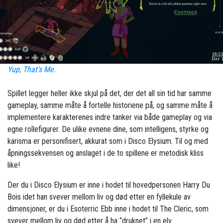
Yup, That's Me.
Spillet legger heller ikke skjul på det, der det all sin tid har samme
gameplay, samme måte å fortelle historiene på, og samme måte å
implementere karakterenes indre tanker via både gameplay og via
egne rollefigurer. De ulike evnene dine, som intelligens, styrke og
karisma er personifisert, akkurat som i Disco Elysium. Til og med
åpningssekvensen og anslaget i de to spillene er metodisk kliss
like!
Der du i Disco Elysium er inne i hodet til hovedpersonen Harry Du
Bois idet han svever mellom liv og død etter en fyllekule av
dimensjoner, er du i Esoterric Ebb inne i hodet til The Cleric, som
svever mellom liv og død etter å ha “druknet” i en elv.