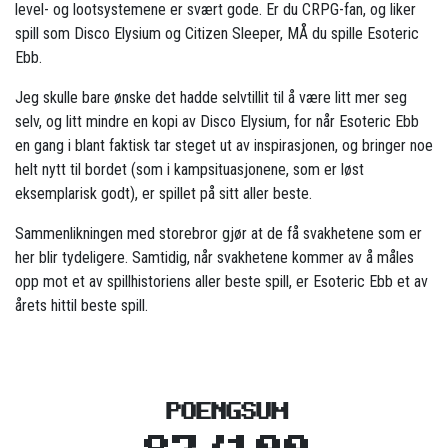
level- og lootsystemene er svært gode. Er du CRPG-fan, og liker
spill som Disco Elysium og Citizen Sleeper, MÅ du spille Esoteric
Ebb.
Jeg skulle bare ønske det hadde selvtillit til å være litt mer seg
selv, og litt mindre en kopi av Disco Elysium, for når Esoteric Ebb
en gang i blant faktisk tar steget ut av inspirasjonen, og bringer noe
helt nytt til bordet (som i kampsituasjonene, som er løst
eksemplarisk godt), er spillet på sitt aller beste.
Sammenlikningen med storebror gjør at de få svakhetene som er
her blir tydeligere. Samtidig, når svakhetene kommer av å måles
opp mot et av spillhistoriens aller beste spill, er Esoteric Ebb et av
årets hittil beste spill.
POENGSUM
87/100