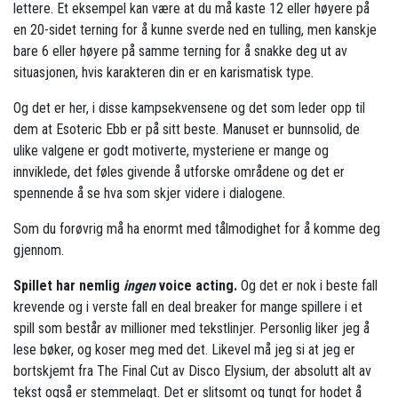
lettere. Et eksempel kan være at du må kaste 12 eller høyere på
en 20-sidet terning for å kunne sverde ned en tulling, men kanskje
bare 6 eller høyere på samme terning for å snakke deg ut av
situasjonen, hvis karakteren din er en karismatisk type.
Og det er her, i disse kampsekvensene og det som leder opp til
dem at Esoteric Ebb er på sitt beste. Manuset er bunnsolid, de
ulike valgene er godt motiverte, mysteriene er mange og
innviklede, det føles givende å utforske områdene og det er
spennende å se hva som skjer videre i dialogene.
Som du forøvrig må ha enormt med tålmodighet for å komme deg
gjennom.
Spillet har nemlig
ingen
voice acting.
Og det er nok i beste fall
krevende og i verste fall en deal breaker for mange spillere i et
spill som består av millioner med tekstlinjer. Personlig liker jeg å
lese bøker, og koser meg med det. Likevel må jeg si at jeg er
bortskjemt fra The Final Cut av Disco Elysium, der absolutt alt av
tekst også er stemmelagt. Det er slitsomt og tungt for hodet å