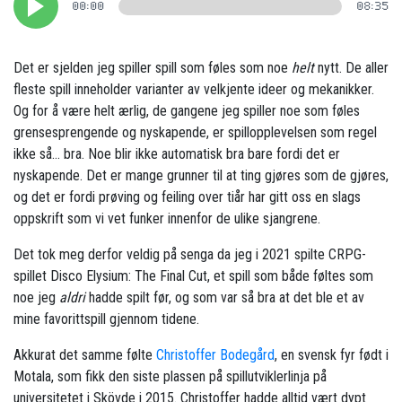
00:00
08:35
Det er sjelden jeg spiller spill som føles som noe
helt
nytt. De aller
fleste spill inneholder varianter av velkjente ideer og mekanikker.
Og for å være helt ærlig, de gangene jeg spiller noe som føles
grensesprengende og nyskapende, er spillopplevelsen som regel
ikke så… bra. Noe blir ikke automatisk bra bare fordi det er
nyskapende. Det er mange grunner til at ting gjøres som de gjøres,
og det er fordi prøving og feiling over tiår har gitt oss en slags
oppskrift som vi vet funker innenfor de ulike sjangrene.
Det tok meg derfor veldig på senga da jeg i 2021 spilte CRPG-
spillet Disco Elysium: The Final Cut, et spill som både føltes som
noe jeg
aldri
hadde spilt før, og som var så bra at det ble et av
mine favorittspill gjennom tidene.
Akkurat det samme følte
Christoffer Bodegård
, en svensk fyr født i
Motala, som fikk den siste plassen på spillutviklerlinja på
universitetet i Skövde i 2015. Christoffer hadde alltid vært dypt