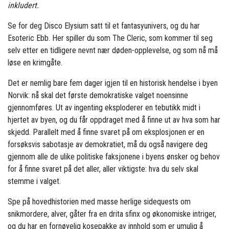
inkludert.
Se for deg Disco Elysium satt til et fantasyunivers, og du har
Esoteric Ebb. Her spiller du som The Cleric, som kommer til seg
selv etter en tidligere nevnt nær døden-opplevelse, og som nå må
løse en krimgåte.
Det er nemlig bare fem dager igjen til en historisk hendelse i byen
Norvik: nå skal det første demokratiske valget noensinne
gjennomføres. Ut av ingenting eksploderer en tebutikk midt i
hjertet av byen, og du får oppdraget med å finne ut av hva som har
skjedd. Parallelt med å finne svaret på om eksplosjonen er en
forsøksvis sabotasje av demokratiet, må du også navigere deg
gjennom alle de ulike politiske faksjonene i byens ønsker og behov
for å finne svaret på det aller, aller viktigste: hva du selv skal
stemme i valget.
Spe på hovedhistorien med masse herlige sidequests om
snikmordere, alver, gåter fra en drita sfinx og økonomiske intriger,
og du har en fornøyelig kosepakke av innhold som er umulig å