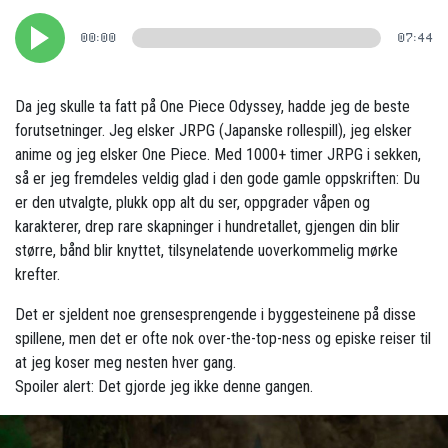
00:00
07:44
Da jeg skulle ta fatt på One Piece Odyssey, hadde jeg de beste
forutsetninger. Jeg elsker JRPG (Japanske rollespill), jeg elsker
anime og jeg elsker One Piece. Med 1000+ timer JRPG i sekken,
så er jeg fremdeles veldig glad i den gode gamle oppskriften: Du
er den utvalgte, plukk opp alt du ser, oppgrader våpen og
karakterer, drep rare skapninger i hundretallet, gjengen din blir
større, bånd blir knyttet, tilsynelatende uoverkommelig mørke
krefter.
Det er sjeldent noe grensesprengende i byggesteinene på disse
spillene, men det er ofte nok over-the-top-ness og episke reiser til
at jeg koser meg nesten hver gang.
Spoiler alert: Det gjorde jeg ikke denne gangen.