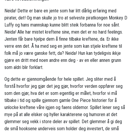
Neida! Dette er bare en jente som har litt dårlig erfaring med
pirater, det! Og man skulle jo tro at selveste piratkongen Monkey D
Luffy og hans mannskap kunne blitt steik forbanna for noe sånt.
Neida! Alle har mistet kreftene sine, men det er no hard feelings.
Jenten får bare hjelpe dem å finne tilbake kreftene, da. Er ikke
verre enn det. Å ha med seg en jente som kan stjele kreftene til
folk må jo være ganske fett, da? Neida! Hun kan tydeligvis ikkje
gjøre en dritt med noen andre enn deg - av en eller annen grunn
som aldri blir forklart.
Og dette er gjennomgående for hele spillet. Jeg sliter med å
forstå hvorfor jeg gjør det jeg gjør, hvorfor verden oppfører seg
som den gjør, hva det er som egentlig er målet, hvorfor vi må
tilbake i tid og spille gjennom gamle One Piece historier for å
unlocke kreftene våre igjen og faens oldemor. Spillet lener seg så
mye på at alle elsker og hyller karakterene og humoren at det
glemmer seg vekk i store deler av spillet. Det glemmer å gi deg
de små hooksene underveis som holder deg investert, de små