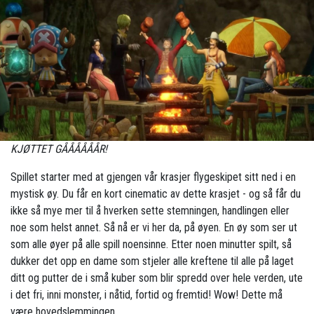
KJØTTET GÅÅÅÅÅÅR!
Spillet starter med at gjengen vår krasjer flygeskipet sitt ned i en
mystisk øy. Du får en kort cinematic av dette krasjet - og så får du
ikke så mye mer til å hverken sette stemningen, handlingen eller
noe som helst annet. Så nå er vi her da, på øyen. En øy som ser ut
som alle øyer på alle spill noensinne. Etter noen minutter spilt, så
dukker det opp en dame som stjeler alle kreftene til alle på laget
ditt og putter de i små kuber som blir spredd over hele verden, ute
i det fri, inni monster, i nåtid, fortid og fremtid! Wow! Dette må
være hovedslemmingen.