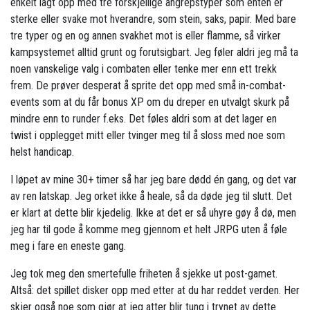
enkelt lagt opp med tre forskjellige angrepstyper som enten er
sterke eller svake mot hverandre, som stein, saks, papir. Med bare
tre typer og en og annen svakhet mot is eller flamme, så virker
kampsystemet alltid grunt og forutsigbart. Jeg føler aldri jeg må ta
noen vanskelige valg i combaten eller tenke mer enn ett trekk
frem. De prøver desperat å sprite det opp med små in-combat-
events som at du får bonus XP om du dreper en utvalgt skurk på
mindre enn to runder f.eks. Det føles aldri som at det lager en
twist i opplegget mitt eller tvinger meg til å sloss med noe som
helst handicap.
I løpet av mine 30+ timer så har jeg bare dødd én gang, og det var
av ren latskap. Jeg orket ikke å heale, så da døde jeg til slutt. Det
er klart at dette blir kjedelig. Ikke at det er så uhyre gøy å dø, men
jeg har til gode å komme meg gjennom et helt JRPG uten å føle
meg i fare en eneste gang.
Jeg tok meg den smertefulle friheten å sjekke ut post-gamet.
Altså: det spillet disker opp med etter at du har reddet verden. Her
skjer også noe som gjør at jeg atter blir tung i trynet av dette