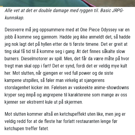
Alle vet at det er double damage med ryggen til. Basic JRPG-
kunnskap.
Dessverre må jeg oppsummere med at One Piece Odyssey var en
jobb å komme seg gjennom. Hadde jeg ikke anmeldt det, så hadde
jeg nok lagt det på hyllen etter de ti første timene. Det er greit at
ting skal få tid til å komme seg i gang. At det finnes såkalte slow
burners. Dieselmotorer av spill. Men, det får da være måte på hvor
tregt man skal opp i fart! Det er synd, fordi det er veldig mye kult
her. Mot slutten, når gjengen er ved full power og de siste
kampene utspilles, så føler man virkelig at sjangerens
storslagenhet kicker inn. Følelsen av vaskeekte anime-showdowns
kryper seg innpå og angrepene til karakterene som mange av oss
kjenner ser ekstremt kule ut på skjermen.
Mot slutten kommer altså en ketchupeffekt uten like, men jeg er
veldig redd for at de fleste har forlatt restauranten lenge før
ketchupen treffer fatet.