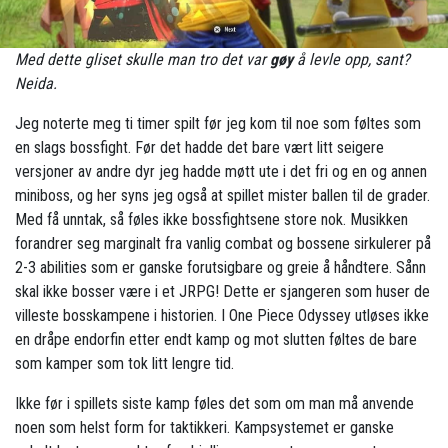
Med dette gliset skulle man tro det var
gøy
å levle opp, sant?
Neida.
Jeg noterte meg ti timer spilt før jeg kom til noe som føltes som
en slags bossfight. Før det hadde det bare vært litt seigere
versjoner av andre dyr jeg hadde møtt ute i det fri og en og annen
miniboss, og her syns jeg også at spillet mister ballen til de grader.
Med få unntak, så føles ikke bossfightsene store nok. Musikken
forandrer seg marginalt fra vanlig combat og bossene sirkulerer på
2-3 abilities som er ganske forutsigbare og greie å håndtere. Sånn
skal ikke bosser være i et JRPG! Dette er sjangeren som huser de
villeste bosskampene i historien. I One Piece Odyssey utløses ikke
en dråpe endorfin etter endt kamp og mot slutten føltes de bare
som kamper som tok litt lengre tid.
Ikke før i spillets siste kamp føles det som om man må anvende
noen som helst form for taktikkeri. Kampsystemet er ganske