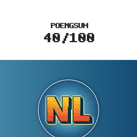
POENGSUM
40/100