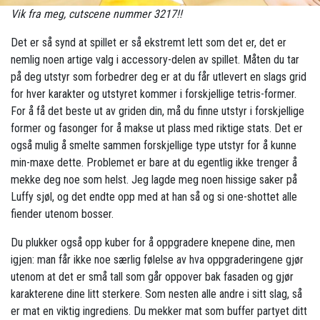
Vik fra meg, cutscene nummer 3217!!
Det er så synd at spillet er så ekstremt lett som det er, det er
nemlig noen artige valg i accessory-delen av spillet. Måten du tar
på deg utstyr som forbedrer deg er at du får utlevert en slags grid
for hver karakter og utstyret kommer i forskjellige tetris-former.
For å få det beste ut av griden din, må du finne utstyr i forskjellige
former og fasonger for å makse ut plass med riktige stats. Det er
også mulig å smelte sammen forskjellige type utstyr for å kunne
min-maxe dette. Problemet er bare at du egentlig ikke trenger å
mekke deg noe som helst. Jeg lagde meg noen hissige saker på
Luffy sjøl, og det endte opp med at han så og si one-shottet alle
fiender utenom bosser.
Du plukker også opp kuber for å oppgradere knepene dine, men
igjen: man får ikke noe særlig følelse av hva oppgraderingene gjør
utenom at det er små tall som går oppover bak fasaden og gjør
karakterene dine litt sterkere. Som nesten alle andre i sitt slag, så
er mat en viktig ingrediens. Du mekker mat som buffer partyet ditt