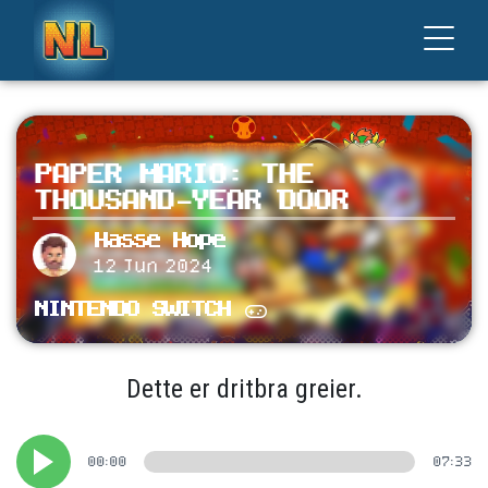
PAPER MARIO: THE
THOUSAND-YEAR DOOR
Hasse Hope
12 Jun 2024
NINTENDO SWITCH
Dette er dritbra greier.
00:00
07:33