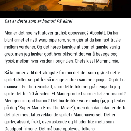
Det er dette som er humor! På ekte!
Men er det noe nytt utover grafisk oppussing? Absolutt. Du har
blant annet et nytt warp pipe rom, som gjør at du kan fast travle
mellom verdener. Og det høres kanskje ut som et ganske vanlig
grep, men jeg husker godt hvor slitsomt det var å bevege seg
fysisk mellom hver verden i originalen. Chefs kiss! Mamma mia.
Så kommer vi til det viktigste for min del, det som gjør at dette
spillet skiller seg ut fra så mange andre i samme sjanger. Og det er
manuset. For herreminhatt, som dette tok meg på senga da jeg
spilte det for 20 år siden. Et Mario-produkt som er haha-morsomt?
Med genuint god humor? Det burde ikke være mulig (ja, jeg tenker
på deg “Super Mario Bros The Movie”), men den dag i dag er dette
det aller mest lattervekkende spillet i Mario-universet. Det er
quirky, absurd, frekt, overraskende og til tider like meta som
Deadpool-filmene. Det må bare oppleves, folkens.