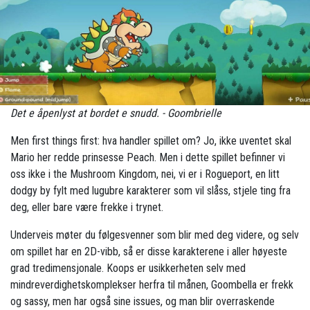
Det e åpenlyst at bordet e snudd. - Goombrielle
Men first things first: hva handler spillet om? Jo, ikke uventet skal
Mario her redde prinsesse Peach. Men i dette spillet befinner vi
oss ikke i the Mushroom Kingdom, nei, vi er i Rogueport, en litt
dodgy by fylt med lugubre karakterer som vil slåss, stjele ting fra
deg, eller bare være frekke i trynet.
Underveis møter du følgesvenner som blir med deg videre, og selv
om spillet har en 2D-vibb, så er disse karakterene i aller høyeste
grad tredimensjonale. Koops er usikkerheten selv med
mindreverdighetskomplekser herfra til månen, Goombella er frekk
og sassy, men har også sine issues, og man blir overraskende