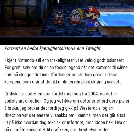
Fortsatt en bedre kjærlighetshistorie enn Twilight.
I kjent Nintendo-stil er vanskelighetsnivået veldig godt balansert.
For greit, selv om du er en fookin legend når det kommer til sånne
spill, så slenges det inn utfordringer og random greier i disse
kampene som gjør at det ikke blir en ren plankekjøring uansett.
Grafisk har spillet en stor fordel med seg fra 2004, og det er
spillets art direction. Og jeg vet ikke om dette er et ord dere pleier
å bruke, jeg bruker det fordi jeg gikk på Westerdals, og art
direction var det eneste vi snakka om i kantina, men det går altså
ut på ikke hvordan ting teknisk er utformet, men ideen bak. Hva er
på en måte konseptet til grafikken, om du vil. Hva er den