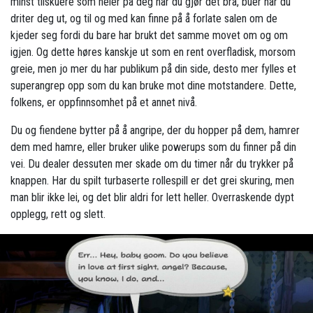
minst tilskuere som heier på deg når du gjør det bra, buer når du
driter deg ut, og til og med kan finne på å forlate salen om de
kjeder seg fordi du bare har brukt det samme movet om og om
igjen. Og dette høres kanskje ut som en rent overfladisk, morsom
greie, men jo mer du har publikum på din side, desto mer fylles et
superangrep opp som du kan bruke mot dine motstandere. Dette,
folkens, er oppfinnsomhet på et annet nivå.
Du og fiendene bytter på å angripe, der du hopper på dem, hamrer
dem med hamre, eller bruker ulike powerups som du finner på din
vei. Du dealer dessuten mer skade om du timer når du trykker på
knappen. Har du spilt turbaserte rollespill er det grei skuring, men
man blir ikke lei, og det blir aldri for lett heller. Overraskende dypt
opplegg, rett og slett.