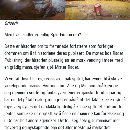
Griseri!
Men hva handler egentlig Split Fiction om?
Dette er historien om to fremmede forfattere som forfølger
drømmen om å få historiene deres publisert. De møtes hos Rader
Publishing, der historien plutselig tar en mørk vending i møte med
en grådig mann, sjefen sjøl, Mister Rader.
Vi vet at Josef Fares, regissøren bak spillet, har evnen til å skrive
virkelig gode manus. Historien om Zoe og Mio som må kjempe
seg gjennom sci-fi- og fantasyverdener er ganske forutsigbar og
har en del påtatt dialog, men jeg vil påstå at det faktisk ikke gjør så
mye. Jeg synes det er skikkelig deilig å kunne spille et spill om to
jenter, som ikke er opptatt av å finne en mann de kan forelske seg
i. De har helt andre agendaer. Dette i seg selv gjør manuset mer
troverdig og nyskapende enn det aller meste på markedet.