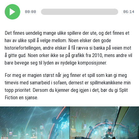
00:00
06:14
Det finnes uendelig mange ulike spillere der ute, og det finnes et
hav av ulike spill å velge mellom. Noen elsker den gode
historiefortellingen, andre elsker å få rævva si banka på veien mot
å gitte gud. Noen orker ikke se på grafikk fra 2010, mens andre vil
bare bevege seg til lyden av nydelige komposisjoner.
For meg er magien størst når jeg finner et spill som kan gi meg
timevis med samarbeid i sofaen, dernest er spillmekanikkene min
topp prioritet. Dersom du kjenner deg igjen i det, bør du gi Split
Fiction en sjanse.