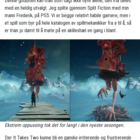
Denne godbiten kan man som sagt ikke nyte alene, den må deles
med en heldig utvalgt. Jeg spilte gjennom Split Fiction med min
mann Frederik, på PS5. Vi er begge relativt habile gamere, men i
et spill som byr på hele katalogen av spillmekanikker fra a til å, så
er man jo dømt til å møte på en akilleshæl en gang i blant.
Ekstrem oppussing tok det for langt i den nyeste sesongen.
Der It Takes Two kunne bli en ganske irriterende og frustrerende